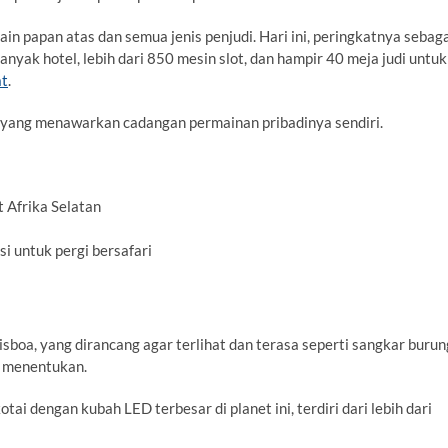
in papan atas dan semua jenis penjudi. Hari ini, peringkatnya sebag
anyak hotel, lebih dari 850 mesin slot, dan hampir 40 meja judi untuk
at
.
t yang menawarkan cadangan permainan pribadinya sendiri.
t Afrika Selatan
i untuk pergi bersafari
sboa, yang dirancang agar terlihat dan terasa seperti sangkar burun
g menentukan.
ai dengan kubah LED terbesar di planet ini, terdiri dari lebih dari