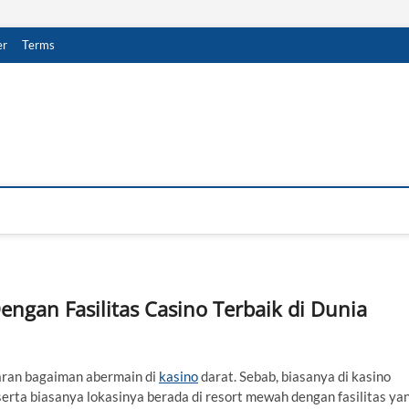
er
Terms
Lemkomers
SHARING IS CARING
engan Fasilitas Casino Terbaik di Dunia
aran bagaiman abermain di
kasino
darat. Sebab, biasanya di kasino
erta biasanya lokasinya berada di resort mewah dengan fasilitas ya