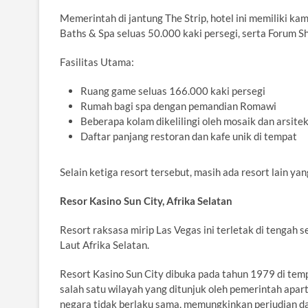
Memerintah di jantung The Strip, hotel ini memiliki kam
Baths & Spa seluas 50.000 kaki persegi, serta Forum S
Fasilitas Utama:
Ruang game seluas 166.000 kaki persegi
Rumah bagi spa dengan pemandian Romawi
Beberapa kolam dikelilingi oleh mosaik dan arsitek
Daftar panjang restoran dan kafe unik di tempat
Selain ketiga resort tersebut, masih ada resort lain ya
Resor Kasino Sun City, Afrika Selatan
Resort raksasa mirip Las Vegas ini terletak di tengah s
Laut Afrika Selatan.
Resort Kasino Sun City dibuka pada tahun 1979 di te
salah satu wilayah yang ditunjuk oleh pemerintah apar
negara tidak berlaku sama, memungkinkan perjudian d