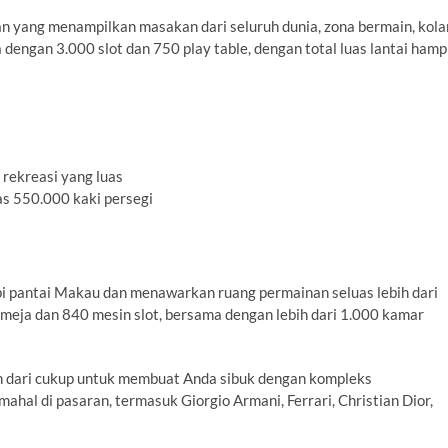
n yang menampilkan masakan dari seluruh dunia, zona bermain, kol
 dengan 3.000 slot dan 750 play table, dengan total luas lantai hamp
 rekreasi yang luas
as 550.000 kaki persegi
pi pantai Makau dan menawarkan ruang permainan seluas lebih dari
 meja dan 840 mesin slot, bersama dengan lebih dari 1.000 kamar
h dari cukup untuk membuat Anda sibuk dengan kompleks
hal di pasaran, termasuk Giorgio Armani, Ferrari, Christian Dior,