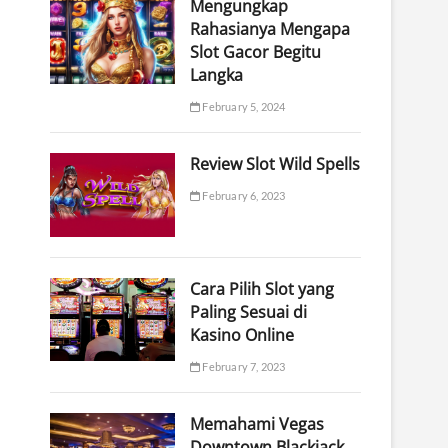
Mengungkap
Rahasianya Mengapa
Slot Gacor Begitu
Langka
February 5, 2024
Review Slot Wild Spells
February 6, 2023
Cara Pilih Slot yang
Paling Sesuai di
Kasino Online
February 7, 2023
Memahami Vegas
Downtown Blackjack