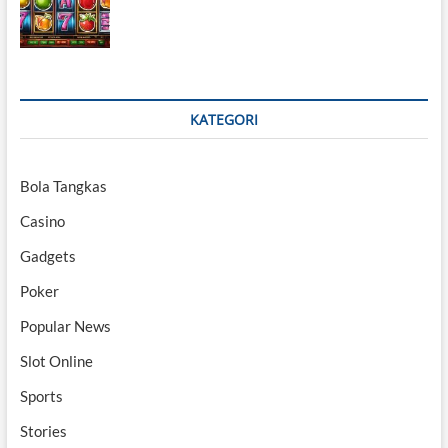
KATEGORI
Bola Tangkas
Casino
Gadgets
Poker
Popular News
Slot Online
Sports
Stories