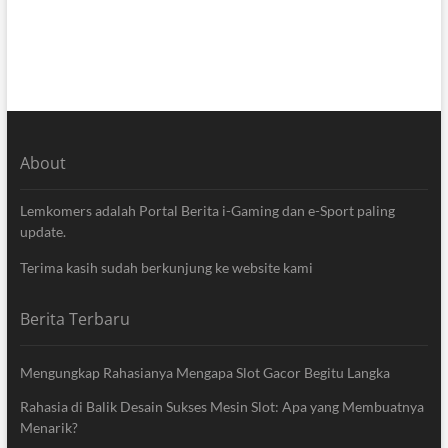
About
Lemkomers adalah Portal Berita i-Gaming dan e-Sport paling
update.
Terima kasih sudah berkunjung ke website kami
Berita Terbaru
Mengungkap Rahasianya Mengapa Slot Gacor Begitu Langka
Rahasia di Balik Desain Sukses Mesin Slot: Apa yang Membuatnya
Menarik?