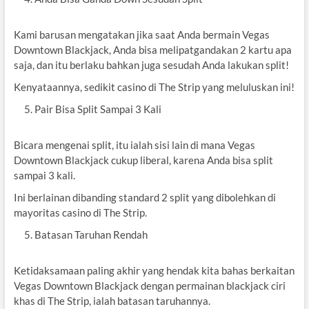
Kami barusan mengatakan jika saat Anda bermain Vegas
Downtown Blackjack, Anda bisa melipatgandakan 2 kartu apa
saja, dan itu berlaku bahkan juga sesudah Anda lakukan split!
Kenyataannya, sedikit casino di The Strip yang meluluskan ini!
Pair Bisa Split Sampai 3 Kali
Bicara mengenai split, itu ialah sisi lain di mana Vegas
Downtown Blackjack cukup liberal, karena Anda bisa split
sampai 3 kali.
Ini berlainan dibanding standard 2 split yang dibolehkan di
mayoritas casino di The Strip.
Batasan Taruhan Rendah
Ketidaksamaan paling akhir yang hendak kita bahas berkaitan
Vegas Downtown Blackjack dengan permainan blackjack ciri
khas di The Strip, ialah batasan taruhannya.