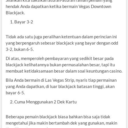
hendak Anda dapatkan ketika bermain Vegas Downtown
Blackjack.
Bayar 3-2
Tidak ada satu juga peralihan ketentuan dalam perincian ini
yang berpengaruh sebesar blackjack yang bayar dengan odd
3-2, bukan 6-5.
Di atas, memperoleh pembayaran yang sedikit besar pada
blackjack kelihatannya bukan permasalahan besar, tapi itu
membuat ketidaksamaan besar dalam soal keuntungan casino.
Bila Anda bermain di Las Vegas Strip, nyaris tiap permainan
yang Anda dapatkan, di luar blackjack batasan tinggi, akan
bayar 6-5.
Cuma Menggunakan 2 Dek Kartu
Beberapa pemain blackjack biasa bahkan bisa saja tidak
mengetahui jika makin bertambah dek yang gunakan, makin