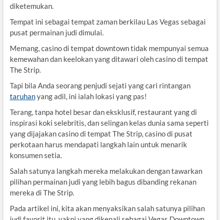
diketemukan.
Tempat ini sebagai tempat zaman berkilau Las Vegas sebagai
pusat permainan judi dimulai.
Memang, casino di tempat downtown tidak mempunyai semua
kemewahan dan keelokan yang ditawari oleh casino di tempat
The Strip.
Tapi bila Anda seorang penjudi sejati yang cari rintangan
taruhan
yang adil, ini ialah lokasi yang pas!
Terang, tanpa hotel besar dan eksklusif, restaurant yang di
inspirasi koki selebritis, dan selingan kelas dunia sama seperti
yang dijajakan casino di tempat The Strip, casino di pusat
perkotaan harus mendapati langkah lain untuk menarik
konsumen setia.
Salah satunya langkah mereka melakukan dengan tawarkan
pilihan permainan judi yang lebih bagus dibanding rekanan
mereka di The Strip.
Pada artikel ini, kita akan menyaksikan salah satunya pilihan
judi favorit itu, yakni yang dikenali sebagai Vegas Downtown