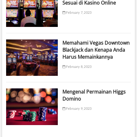
Sesuai di Kasino Online
February 7, 2023
Memahami Vegas Downtown
Blackjack dan Kenapa Anda
Harus Memainkannya
February 8, 2023
Mengenal Permainan Higgs
Domino
February 9, 2023