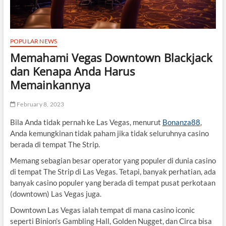
POPULAR NEWS
Memahami Vegas Downtown Blackjack
dan Kenapa Anda Harus
Memainkannya
February 8, 2023
Bila Anda tidak pernah ke Las Vegas, menurut
Bonanza88
,
Anda kemungkinan tidak paham jika tidak seluruhnya casino
berada di tempat The Strip.
Memang sebagian besar operator yang populer di dunia casino
di tempat The Strip di Las Vegas. Tetapi, banyak perhatian, ada
banyak casino populer yang berada di tempat pusat perkotaan
(downtown) Las Vegas juga.
Downtown Las Vegas ialah tempat di mana casino iconic
seperti Binion’s Gambling Hall, Golden Nugget, dan Circa bisa