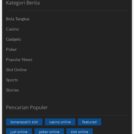
Kategori Berita
Bola Tangkas
Casino
Gadgets
Poker
Popular News
Slot Online
Sports
Stories
Pencarian Populer
bonanaza88 slot
casino online
featured
judi online
poker online
slot online