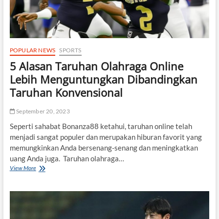
POPULAR NEWS
SPORTS
5 Alasan Taruhan Olahraga Online
Lebih Menguntungkan Dibandingkan
Taruhan Konvensional
September 20, 2023
Seperti sahabat Bonanza88 ketahui, taruhan online telah
menjadi sangat populer dan merupakan hiburan favorit yang
memungkinkan Anda bersenang-senang dan meningkatkan
uang Anda juga. Taruhan olahraga…
5
View More
Alasan
Taruhan
Olahraga
Online
Lebih