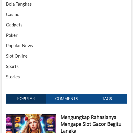
Bola Tangkas
Casino
Gadgets
Poker
Popular News
Slot Online
Sports
Stories
POPULAR
COMMENTS
TAGS
Mengungkap Rahasianya
Mengapa Slot Gacor Begitu
Langka