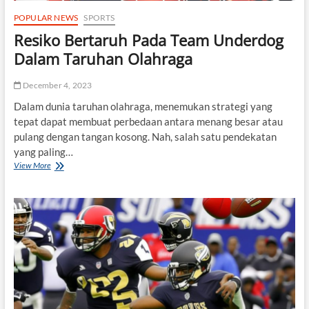
POPULAR NEWS
SPORTS
Resiko Bertaruh Pada Team Underdog
Dalam Taruhan Olahraga
December 4, 2023
Dalam dunia taruhan olahraga, menemukan strategi yang
tepat dapat membuat perbedaan antara menang besar atau
pulang dengan tangan kosong. Nah, salah satu pendekatan
yang paling…
Resiko
View More
Bertaruh
Pada
Team
Underdog
Dalam
Taruhan
Olahraga