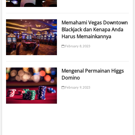
Memahami Vegas Downtown
Blackjack dan Kenapa Anda
Harus Memainkannya
February 8, 2023
Mengenal Permainan Higgs
Domino
February 9, 2023