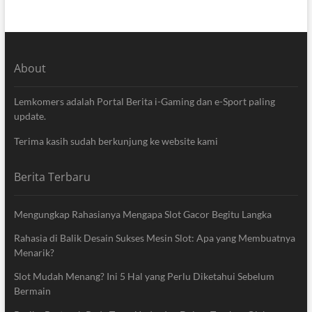
About
Lemkomers adalah Portal Berita i-Gaming dan e-Sport paling
update.
Terima kasih sudah berkunjung ke website kami
Berita Terbaru
Mengungkap Rahasianya Mengapa Slot Gacor Begitu Langka
Rahasia di Balik Desain Sukses Mesin Slot: Apa yang Membuatnya
Menarik?
Slot Mudah Menang? Ini 5 Hal yang Perlu Diketahui Sebelum
Bermain