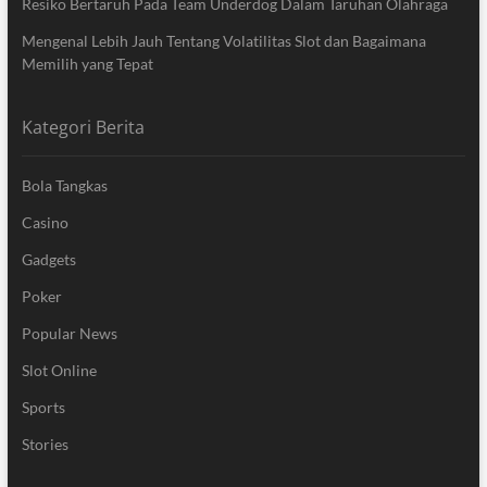
Resiko Bertaruh Pada Team Underdog Dalam Taruhan Olahraga
Mengenal Lebih Jauh Tentang Volatilitas Slot dan Bagaimana
Memilih yang Tepat
Kategori Berita
Bola Tangkas
Casino
Gadgets
Poker
Popular News
Slot Online
Sports
Stories