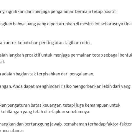
ang signifikan dan menjaga pengalaman bermain tetap positif.
ngkan bahwa uang yang dipertaruhkan di mesin slot seharusnya tid
n untuk kebutuhan penting atau tagihan rutin.
ah langkah proaktif untuk menjaga permainan tetap sebagai bentu
al.
adalah bagian tak terpisahkan dari pengalaman.
ngan, Anda dapat menghindari risiko mengorbankan lebih dari yang
atkan pengaturan batas keuangan, tetapi juga kemampuan untuk
 kehilangan yang telah ditetapkan sebelumnya.
nangkan dan bertanggung jawab, pemahaman terhadap faktor-faktor
kunci utama.