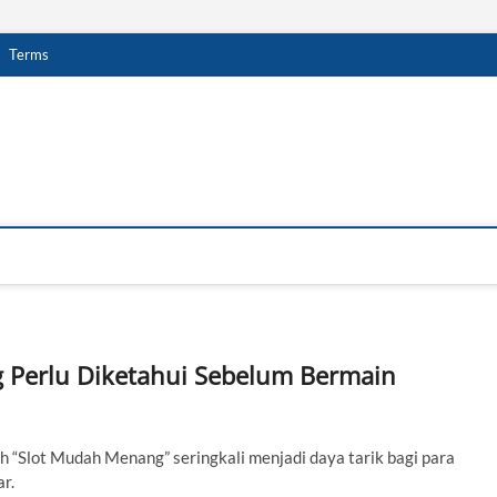
Terms
Lemkomers
SHARING IS CARING
g Perlu Diketahui Sebelum Bermain
ah “Slot Mudah Menang” seringkali menjadi daya tarik bagi para
r.