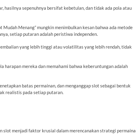
r, hasilnya sepenuhnya bersifat kebetulan, dan tidak ada pola atau
lot Mudah Menang” mungkin menimbulkan kesan bahwa ada metode
a, setiap putaran adalah peristiwa independen.
balian yang lebih tinggi atau volatilitas yang lebih rendah, tidak
ola harapan mereka dan memahami bahwa keberuntungan adalah
 menetapkan batas permainan, dan menganggap slot sebagai bentuk
k realistis pada setiap putaran.
n slot menjadi faktor krusial dalam merencanakan strategi permaina