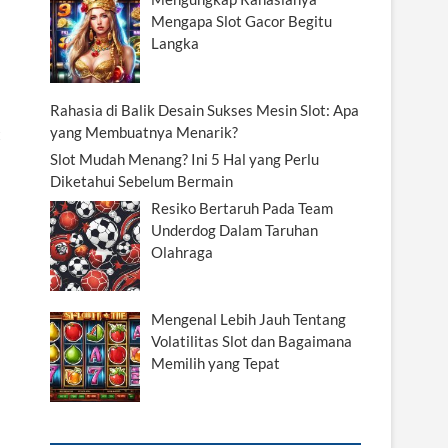
Mengapa Slot Gacor Begitu
Langka
Rahasia di Balik Desain Sukses Mesin Slot: Apa
yang Membuatnya Menarik?
t
Slot Mudah Menang? Ini 5 Hal yang Perlu
Diketahui Sebelum Bermain
Resiko Bertaruh Pada Team
Underdog Dalam Taruhan
Olahraga
Mengenal Lebih Jauh Tentang
Volatilitas Slot dan Bagaimana
Memilih yang Tepat