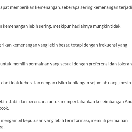
 dapat memberikan kemenangan, seberapa sering kemenangan terjadi
n kemenangan lebih sering, meskipun hadiahnya mungkin tidak
mberikan kemenangan yang lebih besar, tetapi dengan frekuensi yang
ntuk memilih permainan yang sesuai dengan preferensi dan toleran
 dan tidak keberatan dengan risiko kehilangan sejumlah uang, mesin
 lebih stabil dan berencana untuk mempertahankan keseimbangan An
ocok.
 mengambil keputusan yang lebih terinformasi, memilih permainan
ka.