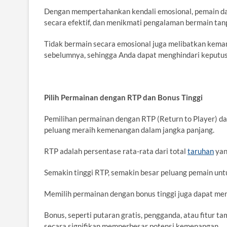
Dengan mempertahankan kendali emosional, pemain dap
secara efektif, dan menikmati pengalaman bermain tanp
Tidak bermain secara emosional juga melibatkan kem
sebelumnya, sehingga Anda dapat menghindari keputus
Pilih Permainan dengan RTP dan Bonus Tinggi
Pemilihan permainan dengan RTP (Return to Player) da
peluang meraih kemenangan dalam jangka panjang.
RTP adalah persentase rata-rata dari total
taruhan
yan
Semakin tinggi RTP, semakin besar peluang pemain un
Memilih permainan dengan bonus tinggi juga dapat m
Bonus, seperti putaran gratis, pengganda, atau fitur t
secara signifikan memperbesar potensi kemenangan.