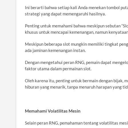
Ini berarti bahwa setiap kali Anda menekan tombol puta
strategi yang dapat memengaruhi hasilnya.
Penting untuk memahami bahwa meskipun sebutan “S
khusus untuk mencapai kemenangan, namun kenyataanny
Meskipun beberapa slot mungkin memiliki tingkat pengem
ada jaminan kemenangan instan.
Dengan mengetahui peran RNG, pemain dapat mengel
faktor utama dalam permainan slot.
Oleh karena itu, penting untuk bermain dengan bijak,
hiburan yang menarik, tanpa menaruh harapan yang tida
Memahami Volatilitas Mesin
Selain peran RNG, pemahaman tentang volatilitas mesi