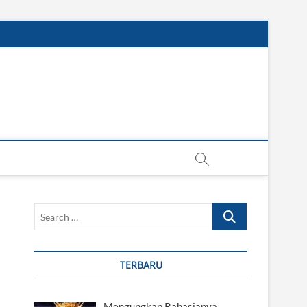
Search
…
TERBARU
Mengungkap Rahasianya