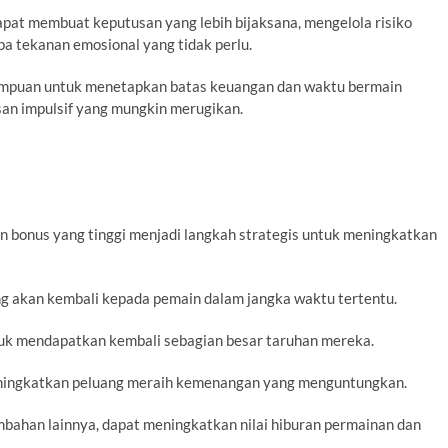
at membuat keputusan yang lebih bijaksana, mengelola risiko
a tekanan emosional yang tidak perlu.
ampuan untuk menetapkan batas keuangan dan waktu bermain
an impulsif yang mungkin merugikan.
n bonus yang tinggi menjadi langkah strategis untuk meningkatkan
g akan kembali kepada pemain dalam jangka waktu tertentu.
tuk mendapatkan kembali sebagian besar taruhan mereka.
eningkatkan peluang meraih kemenangan yang menguntungkan.
ambahan lainnya, dapat meningkatkan nilai hiburan permainan dan