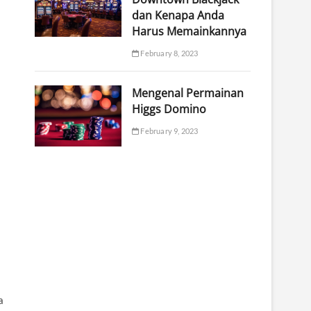
dan Kenapa Anda
Harus Memainkannya
February 8, 2023
Mengenal Permainan
Higgs Domino
February 9, 2023
a