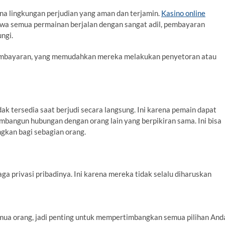
rena lingkungan perjudian yang aman dan terjamin.
Kasino online
wa semua permainan berjalan dengan sangat adil, pembayaran
ngi.
pembayaran, yang memudahkan mereka melakukan penyetoran atau
ak tersedia saat berjudi secara langsung. Ini karena pemain dapat
bangun hubungan dengan orang lain yang berpikiran sama. Ini bisa
kan bagi sebagian orang.
aga privasi pribadinya. Ini karena mereka tidak selalu diharuskan
emua orang, jadi penting untuk mempertimbangkan semua pilihan And