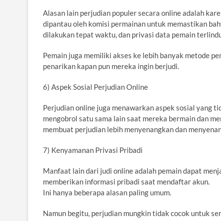
Alasan lain perjudian populer secara online adalah ka
dipantau oleh komisi permainan untuk memastikan bah
dilakukan tepat waktu, dan privasi data pemain terlindu
Pemain juga memiliki akses ke lebih banyak metode 
penarikan kapan pun mereka ingin berjudi.
6) Aspek Sosial Perjudian Online
Perjudian online juga menawarkan aspek sosial yang tid
mengobrol satu sama lain saat mereka bermain dan mem
membuat perjudian lebih menyenangkan dan menyenang
7) Kenyamanan Privasi Pribadi
Manfaat lain dari judi online adalah pemain dapat menj
memberikan informasi pribadi saat mendaftar akun.
Ini hanya beberapa alasan paling umum.
Namun begitu, perjudian mungkin tidak cocok untuk s