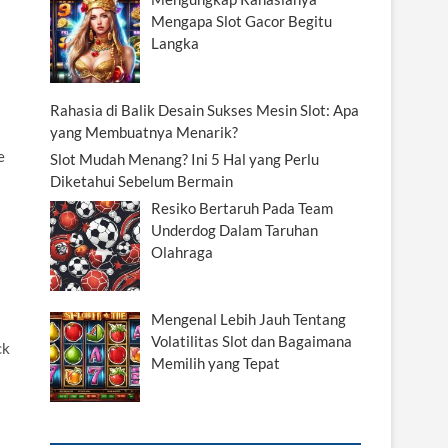
Mengapa Slot Gacor Begitu
Langka
Rahasia di Balik Desain Sukses Mesin Slot: Apa
yang Membuatnya Menarik?
e
Slot Mudah Menang? Ini 5 Hal yang Perlu
Diketahui Sebelum Bermain
Resiko Bertaruh Pada Team
Underdog Dalam Taruhan
Olahraga
Mengenal Lebih Jauh Tentang
Volatilitas Slot dan Bagaimana
ck
Memilih yang Tepat