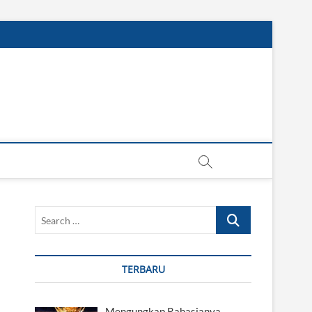
Search
…
TERBARU
Mengungkap Rahasianya