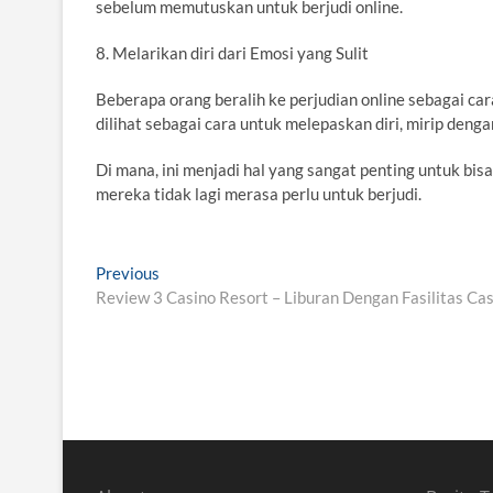
sebelum memutuskan untuk berjudi online.
8. Melarikan diri dari Emosi yang Sulit
Beberapa orang beralih ke perjudian online sebagai car
dilihat sebagai cara untuk melepaskan diri, mirip den
Di mana, ini menjadi hal yang sangat penting untuk bis
mereka tidak lagi merasa perlu untuk berjudi.
Post
Previous
Previous
post:
Review 3 Casino Resort – Liburan Dengan Fasilitas Cas
navigation