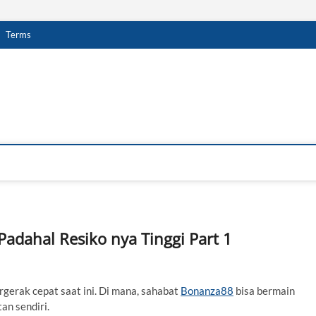
Terms
Lemkomers
SHARING IS CARING
adahal Resiko nya Tinggi Part 1
ergerak cepat saat ini. Di mana, sahabat
Bonanza88
bisa bermain
an sendiri.