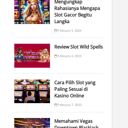
Mengungkap
Rahasianya Mengapa
Slot Gacor Begitu
Langka
February 5, 2024
Review Slot Wild Spells
February 6, 2023
Cara Pilih Slot yang
Paling Sesuai di
Kasino Online
February 7, 2023
Memahami Vegas
Downtown Blackjack