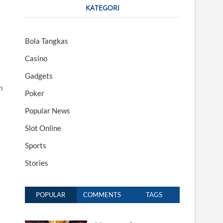
t
KATEGORI
Bola Tangkas
Casino
Gadgets
n
Poker
Popular News
Slot Online
Sports
Stories
POPULAR
COMMENTS
TAGS