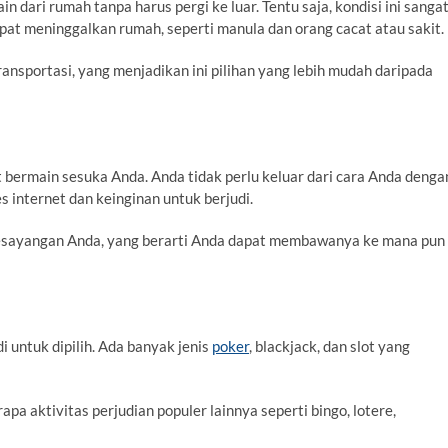
dari rumah tanpa harus pergi ke luar. Tentu saja, kondisi ini sanga
t meninggalkan rumah, seperti manula dan orang cacat atau sakit.
nsportasi, yang menjadikan ini pilihan yang lebih mudah daripada
t bermain sesuka Anda. Anda tidak perlu keluar dari cara Anda denga
s internet dan keinginan untuk berjudi.
kesayangan Anda, yang berarti Anda dapat membawanya ke mana pun
 untuk dipilih. Ada banyak jenis
poker
, blackjack, dan slot yang
a aktivitas perjudian populer lainnya seperti bingo, lotere,