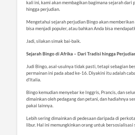
kali ini, kami akan membagikan bagimana sejarah dari p
hingga perjudian.
Mengetahui sejarah perjudian Bingo akan memberikan 
bisa menjadi populer, atau bahkan Anda bisa mendap
Jadi, silakan simak bai-baik.
Sejarah Bingo di Afrika – Dari Tradisi hingga Perjudia
Judi Bingo, asal-usulnya tidak pasti, tetapi sebagian 
permainan ini pada abad ke-16. Diyakini itu adalah caban
d’Italia.
Bingo kemudian menyebar ke Inggris, Prancis, dan selu
dimainkan oleh pedagang dan petani, dan hadiahnya ser
pakai lainnya.
Lebih sering dimainkan di pedesaan daripada di perkota
libur. Hal ini memungkinkan orang untuk bersosialisasi