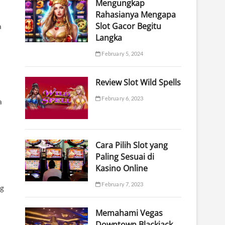
Mengungkap
Rahasianya Mengapa
Slot Gacor Begitu
a
Langka
February 5, 2024
Review Slot Wild Spells
February 6, 2023
a
Cara Pilih Slot yang
Paling Sesuai di
Kasino Online
February 7, 2023
ng
Memahami Vegas
Downtown Blackjack