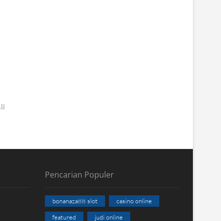
li
Pencarian Populer
bonanaza88 slot
casino online
featured
judi online