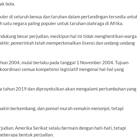
ak bola.
uler di seluruh benua dan taruhan dalam pertandingan tersedia untu
 satu negara paling populer untuk taruhan olahraga di Afrika.
dukung besar perjudian, meskipun hal ini tidak menghentikan warga
akhir, pemerintah telah memperkenalkan lisensi dan undang-undang
hun 2004, mulai berlaku pada tanggal 1 November 2004. Tujuan
koordinasi semua kompetensi legislatif mengenai hal-hal yang
pada tahun 2019 dan diproyeksikan akan mengalami pertumbuhan yang
makin berkembang, dan ponsel murah semakin menonjol, tetapi
judian. Amerika Serikat selalu bermain dengan hati-hati, tetapi
beberapa bentuk perjudian.