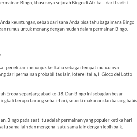
ermainan Bingo, khususnya sejarah Bingo di Afrika – dari tradisi
Anda keuntungan, sebab dari sana Anda bisa tahu bagaimana Bingo
atkan rumus untuk menang dengan mudah dalam permainan Bingo.
n
besar penelitian menunjuk ke Italia sebagai tempat munculnya
g dari permainan probabilitas lain, lotere Italia, Il Gioco del Lotto
ruh Eropa sepanjang abad ke-18. Dan Bingo ini sebagian besar
ingkali berupa barang sehari-hari, seperti makanan dan barang habi
an, Bingo pada saat itu adalah permainan yang populer ketika hari
 satu sama lain dan mengenal satu sama lain dengan lebih baik.