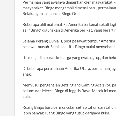
Permainan yang awalnya dimainkan oleh masyarakat ke
masyarakat. Bingo mengambil dimensi baru, permainan 
Belakangan ini muncul Bingo Grid.
Beberapa ahli matematika Amerika terkenal sekali lagi
asli “Bingo” digunakan di Amerika Serikat, yang berarti
Selama Perang Dunia II, pilot pesawat tempur Amerik
pesawat musuh. Sejak saat itu, Bingo mulai menyebar k
Itu menjadi hiburan keluarga yang nyata, grup, dan b
Di beberapa perusahaan Amerika Utara, permainan jug
anak.
Menyusul pengenalan Betting and Gaming Act 1960 pad
peluncuran Mecca Bingo di Inggris Raya. Merek ini me
aula.
Ruang Bingo baru bermunculan setiap tahun dari tahu
lebih banyak ruang Bingo yang tutup daripada buka.