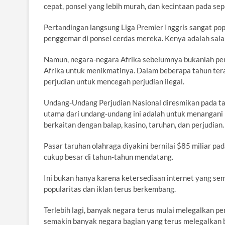
cepat, ponsel yang lebih murah, dan kecintaan pada sep
Pertandingan langsung Liga Premier Inggris sangat pop
penggemar di ponsel cerdas mereka. Kenya adalah salah
Namun, negara-negara Afrika sebelumnya bukanlah pen
Afrika untuk menikmatinya. Dalam beberapa tahun ter
perjudian untuk mencegah perjudian ilegal.
Undang-Undang Perjudian Nasional diresmikan pada ta
utama dari undang-undang ini adalah untuk menangani 
berkaitan dengan balap, kasino, taruhan, dan perjudian.
Pasar taruhan olahraga diyakini bernilai $85 miliar 
cukup besar di tahun-tahun mendatang.
Ini bukan hanya karena ketersediaan internet yang se
popularitas dan iklan terus berkembang.
Terlebih lagi, banyak negara terus mulai melegalkan per
semakin banyak negara bagian yang terus melegalkan 