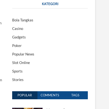
KATEGORI
Bola Tangkas
n
Casino
Gadgets
Poker
Popular News
Slot Online
Sports
Stories
an
POPULAR
COMMENTS
TAGS