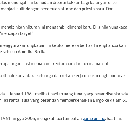
las menengah ini kemudian diperuntukkan bagi kalangan elite
menjadi sulit dengan penemuan aturan dan prinsip baru. Dan
 mengizinkan hiburan ini mengambil dimensi baru. Di sinilah ungkapa
 “mencapai target”.
a menggunakan ungkapan ini ketika mereka berhasil menghancurkan
e seluruh Amerika Serikat.
eberapa organisasi memahami keutamaan dari permainan ini.
a dimainkan antara keluarga dan rekan kerja untuk menghibur anak-
a 1 Januari 1961 melihat hadiah uang tunai yang besar disahkan d
miliki rantai aula yang besar dan memperkenalkan Bingo ke dalam 60
n 1961 hingga 2005, mengikuti pertumbuhan
game online
. Saat ini,