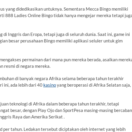
itus yang didedikasikan untuknya. Sementara Mecca Bingo memiliki
erti 888 Ladies Online Bingo tidak hanya mengejar mereka tetapi jug
 Inggris dan Eropa, tetapi juga di seluruh dunia. Saat ini, game ini
gian besar perusahaan Bingo memiliki aplikasi seluler untuk gim
 mengakses permainan dari mana pun mereka berada, asalkan merek
an resmi di negara mereka.
umbuhan di banyak negara Afrika selama beberapa tahun terakhir
 ini, ada lebih dari 40
kasino
yang beroperasi di Afrika Selatan saja,
an teknologi di Afrika dalam beberapa tahun terakhir, tetapi
ngat besar, dengan Play Ojo dan SportPesa masing-masing bercaba
nggris Raya dan Amerika Serikat .
nd per tahun. Ledakan tersebut diciptakan oleh internet yang lebih