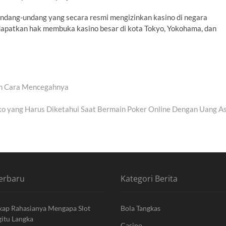
undang-undang yang secara resmi mengizinkan kasino di negara
dapatkan hak membuka kasino besar di kota Tokyo, Yokohama, dan
an Cara Mencegahnya
Next
post:
ko yang Harus Diketahui Saat Bermain Poker Online Dengan Uang As
Terbaru
Kategori Berita
ap Rahasianya Mengapa Slot
Bola Tangkas
itu Langka
Casino