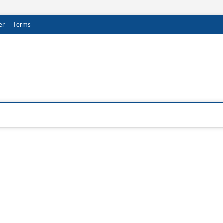
er
Terms
Lemkomers
SHARING IS CARING