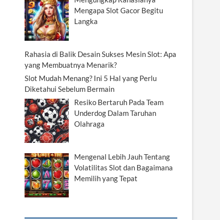
Mengapa Slot Gacor Begitu
Langka
Rahasia di Balik Desain Sukses Mesin Slot: Apa
yang Membuatnya Menarik?
Slot Mudah Menang? Ini 5 Hal yang Perlu
Diketahui Sebelum Bermain
Resiko Bertaruh Pada Team
Underdog Dalam Taruhan
Olahraga
Mengenal Lebih Jauh Tentang
Volatilitas Slot dan Bagaimana
Memilih yang Tepat