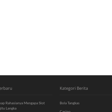
Terbaru
Kategori Berita
ap Rahasianya Mengapa Slot
Bola Tangkas
itu Langka
Casino