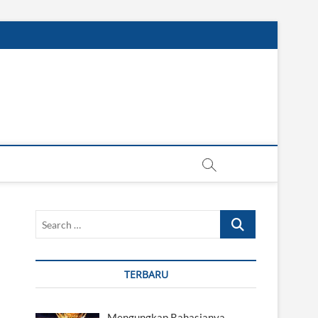
Search
…
TERBARU
Mengungkap Rahasianya