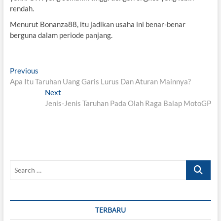
rendah.
Menurut Bonanza88, itu jadikan usaha ini benar-benar
berguna dalam periode panjang.
Post
Previous
Previous
post:
Apa Itu Taruhan Uang Garis Lurus Dan Aturan Mainnya?
navigation
Next
Next
post:
Jenis-Jenis Taruhan Pada Olah Raga Balap MotoGP
Search
…
TERBARU