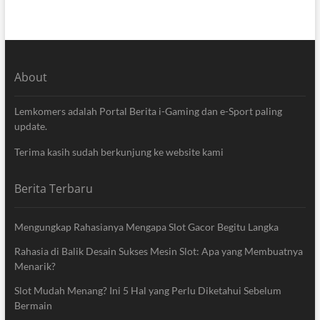
About
Lemkomers adalah Portal Berita i-Gaming dan e-Sport paling
update.
Terima kasih sudah berkunjung ke website kami
Berita Terbaru
Mengungkap Rahasianya Mengapa Slot Gacor Begitu Langka
Rahasia di Balik Desain Sukses Mesin Slot: Apa yang Membuatnya
Menarik?
Slot Mudah Menang? Ini 5 Hal yang Perlu Diketahui Sebelum
Bermain