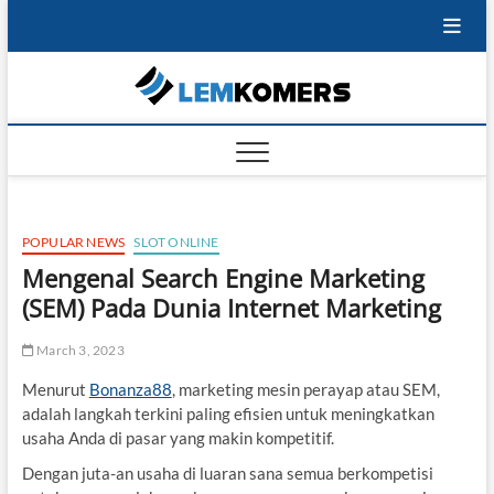
Skip
to
content
Lemko
SHARING IS
CARING
POPULAR NEWS
SLOT ONLINE
Mengenal Search Engine Marketing
(SEM) Pada Dunia Internet Marketing
March 3, 2023
Menurut
Bonanza88
, marketing mesin perayap atau SEM,
adalah langkah terkini paling efisien untuk meningkatkan
usaha Anda di pasar yang makin kompetitif.
Dengan juta-an usaha di luaran sana semua berkompetisi