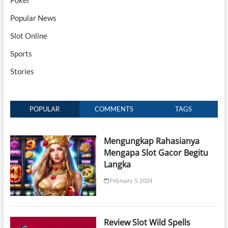
Popular News
Slot Online
Sports
Stories
POPULAR
COMMENTS
TAGS
Mengungkap Rahasianya
Mengapa Slot Gacor Begitu
Langka
February 5, 2024
Review Slot Wild Spells