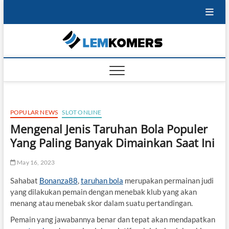
Skip
to
content
Lemko
SHARING IS
CARING
POPULAR NEWS
SLOT ONLINE
Mengenal Jenis Taruhan Bola Populer
Yang Paling Banyak Dimainkan Saat Ini
May 16, 2023
Sahabat
Bonanza88
,
taruhan bola
merupakan permainan judi
yang dilakukan pemain dengan menebak klub yang akan
menang atau menebak skor dalam suatu pertandingan.
Pemain yang jawabannya benar dan tepat akan mendapatkan