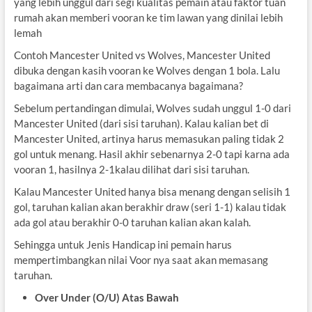
yang lebih unggul dari segi kualitas pemain atau faktor tuan
rumah akan memberi vooran ke tim lawan yang dinilai lebih
lemah
Contoh Mancester United vs Wolves, Mancester United
dibuka dengan kasih vooran ke Wolves dengan 1 bola. Lalu
bagaimana arti dan cara membacanya bagaimana?
Sebelum pertandingan dimulai, Wolves sudah unggul 1-0 dari
Mancester United (dari sisi taruhan). Kalau kalian bet di
Mancester United, artinya harus memasukan paling tidak 2
gol untuk menang. Hasil akhir sebenarnya 2-0 tapi karna ada
vooran 1, hasilnya 2-1kalau dilihat dari sisi taruhan.
Kalau Mancester United hanya bisa menang dengan selisih 1
gol, taruhan kalian akan berakhir draw (seri 1-1) kalau tidak
ada gol atau berakhir 0-0 taruhan kalian akan kalah.
Sehingga untuk Jenis Handicap ini pemain harus
mempertimbangkan nilai Voor nya saat akan memasang
taruhan.
Over Under (O/U) Atas Bawah