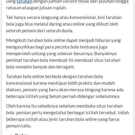
uang
taruhan
dengan jumlah variatif mulai dari puluhan hingga
ratusan ataupun jutaan rupiah.
Tak hanya secara langsung atau konvensional, kini taruhan
bola juga bisa melalui daring atau online yang diikuti oleh
seluruh pemain dari seluruh dunia.
Mengikuti taruhan bola online dapat menjadi hiburan yang
mengasyikkan bagi para pecinta bola tentunya juga
memperoleh untung yang sebesar-besarnya. Banyaknya
peminat taruhan bola membuat ini membuat situs taruhan
bola semakin banyak dan beragam.
Taruhan bola online berbeda dengan taruhan bola
konvensional karena meskipun lebih praktis dan mudah
diakses, pemain yang baru akan merasa bingung karena ada
beberapa istilah yang belum pernah didengar sebelumnya.
Oleh karena itu sebaiknya sebelum membuka situs taruhan
bola pemian perlu mengetahui berbagai istilah tersebut. Inilah
beberapa istilah atau jenis taruhan bola online yang harus
pemain tahu.