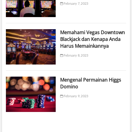
February 7, 2023
Memahami Vegas Downtown
Blackjack dan Kenapa Anda
Harus Memainkannya
February 8, 2023
Mengenal Permainan Higgs
Domino
February 9, 2023