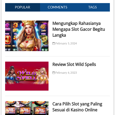
POPULAR
COMMENTS
TAGS
Mengungkap Rahasianya
Mengapa Slot Gacor Begitu
Langka
February 5, 2024
Review Slot Wild Spells
February 6, 2023
Cara Pilih Slot yang Paling
Sesuai di Kasino Online