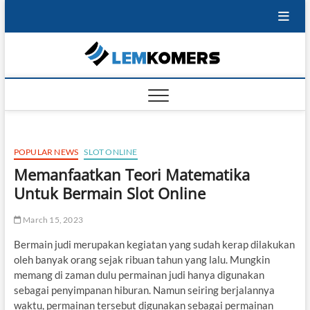
Skip
to
content
Lemko
SHARING IS
CARING
POPULAR NEWS
SLOT ONLINE
Memanfaatkan Teori Matematika
Untuk Bermain Slot Online
March 15, 2023
Bermain judi merupakan kegiatan yang sudah kerap dilakukan
oleh banyak orang sejak ribuan tahun yang lalu. Mungkin
memang di zaman dulu permainan judi hanya digunakan
sebagai penyimpanan hiburan. Namun seiring berjalannya
waktu, permainan tersebut digunakan sebagai permainan