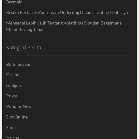
Bermain
Resiko Bertaruh Pada Team Underdog Dalam Taruhan Olahraga
Mengenal Lebih Jauh Tentang Volatilitas Slot dan Bagaimana
Memilih yang Tepat
Kategori Berita
Bola Tangkas
Casino
Gadgets
Poker
Popular News
Slot Online
Sports
Stories