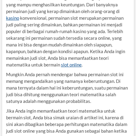
yang mampu menghasilkan keuntungan. Dari banyaknya
permainan judi yang kerap dimainkan oleh orang-orang di
kasino
konvensional, permainan slot merupakan permainan
judi paling sering dimainkan, bahkan permainan ini menjadi
populer di berbagai rumah-rumah kasino yang ada. Terlebih
sekarang ini permainan sudah tersedia secara online, yang
mana ini bisa dengan mudah dimainkan oleh siapapun,
kapanpun, bahkan dengan kondisi apapun. Ketika Anda ingin
memainkan judi slot, Anda bisa memanfaatkan teori
matematika untuk bermain
slot online
.
Mungkin Anda pernah mendengar bahwa permainan slot ini
memang mengandalkan yang namanya keberuntungan. Di
mana ternyata dalam hal ini keberuntungan, suatu permainan
judi bisa dihitung menggunakan teori matematika salah
satunya adalah menggunakan probabilitas.
Jika Anda ingin memanfaatkan teori matematika untuk
bermain slot, Anda bisa simak uraian di artikel ini, karena di
sini akan dibagikan beberapa perhitungan matematika dalam
judi slot online yang bisa Anda gunakan sebagai bahan ketika