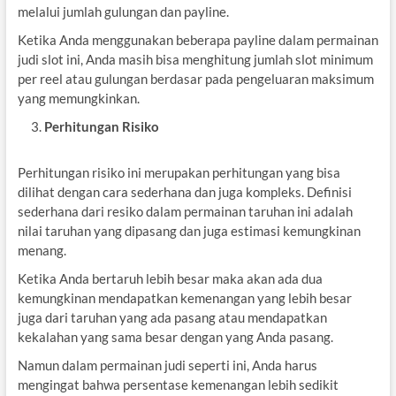
melalui jumlah gulungan dan payline.
Ketika Anda menggunakan beberapa payline dalam permainan
judi slot ini, Anda masih bisa menghitung jumlah slot minimum
per reel atau gulungan berdasar pada pengeluaran maksimum
yang memungkinkan.
Perhitungan Risiko
Perhitungan risiko ini merupakan perhitungan yang bisa
dilihat dengan cara sederhana dan juga kompleks. Definisi
sederhana dari resiko dalam permainan taruhan ini adalah
nilai taruhan yang dipasang dan juga estimasi kemungkinan
menang.
Ketika Anda bertaruh lebih besar maka akan ada dua
kemungkinan mendapatkan kemenangan yang lebih besar
juga dari taruhan yang ada pasang atau mendapatkan
kekalahan yang sama besar dengan yang Anda pasang.
Namun dalam permainan judi seperti ini, Anda harus
mengingat bahwa persentase kemenangan lebih sedikit