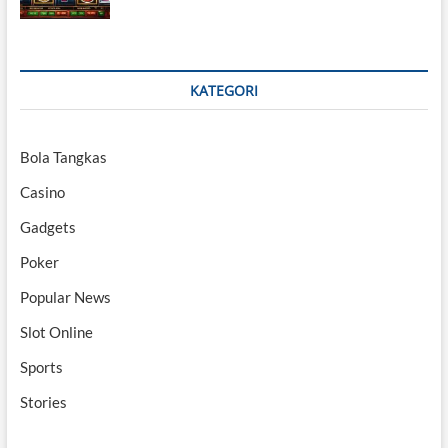
KATEGORI
Bola Tangkas
Casino
Gadgets
Poker
Popular News
Slot Online
Sports
Stories