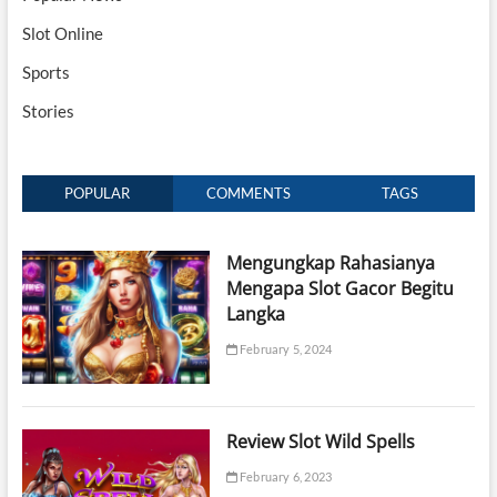
Slot Online
Sports
Stories
POPULAR
COMMENTS
TAGS
Mengungkap Rahasianya
Mengapa Slot Gacor Begitu
Langka
February 5, 2024
Review Slot Wild Spells
February 6, 2023