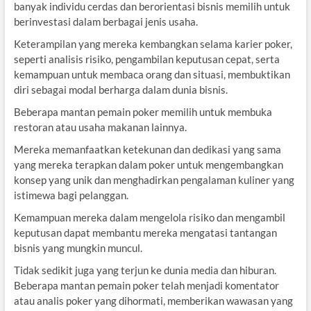
banyak individu cerdas dan berorientasi bisnis memilih untuk
berinvestasi dalam berbagai jenis usaha.
Keterampilan yang mereka kembangkan selama karier poker,
seperti analisis risiko, pengambilan keputusan cepat, serta
kemampuan untuk membaca orang dan situasi, membuktikan
diri sebagai modal berharga dalam dunia bisnis.
Beberapa mantan pemain poker memilih untuk membuka
restoran atau usaha makanan lainnya.
Mereka memanfaatkan ketekunan dan dedikasi yang sama
yang mereka terapkan dalam poker untuk mengembangkan
konsep yang unik dan menghadirkan pengalaman kuliner yang
istimewa bagi pelanggan.
Kemampuan mereka dalam mengelola risiko dan mengambil
keputusan dapat membantu mereka mengatasi tantangan
bisnis yang mungkin muncul.
Tidak sedikit juga yang terjun ke dunia media dan hiburan.
Beberapa mantan pemain poker telah menjadi komentator
atau analis poker yang dihormati, memberikan wawasan yang