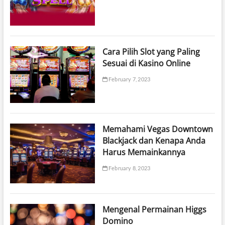
Cara Pilih Slot yang Paling
Sesuai di Kasino Online
February 7, 2023
Memahami Vegas Downtown
Blackjack dan Kenapa Anda
Harus Memainkannya
February 8, 2023
Mengenal Permainan Higgs
Domino