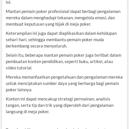
ini.
Mantan pemain poker profesional dapat berbagi pengalaman
mereka dalam menghadapi tekanan, mengelola emosi, dan
membuat keputusan yang bijak di meja poker.
Keterampilan ini juga dapat diaplikasikan dalam kehidupan
sehari-hari, sehingga membantu pemain poker muda
berkembang secara menyeluruh.
Selain itu, beberapa mantan pemain poker juga terlibat dalam
pembuatan konten pendidikan, seperti buku, artikel, atau
video tutorial.
Mereka memanfaatkan pengetahuan dan pengalaman mereka
untuk menciptakan sumber daya yang berharga bagi pemain
poker lainnya.
Konten ini dapat mencakup strategi permainan, analisis
tangan, serta tip dan trik yang diperoleh dari pengalaman
langsung di meja poker.