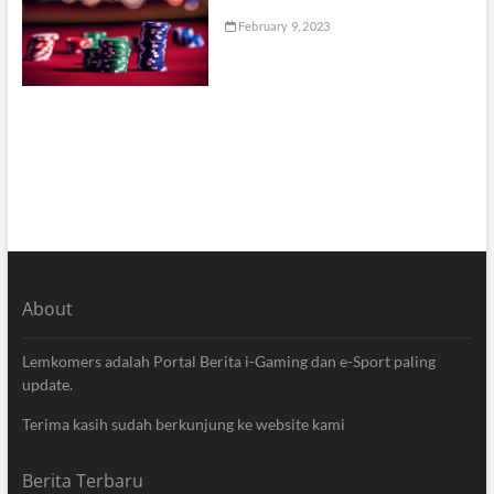
February 9, 2023
About
Lemkomers adalah Portal Berita i-Gaming dan e-Sport paling
update.
Terima kasih sudah berkunjung ke website kami
Berita Terbaru