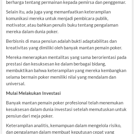
berharga tentang permainan kepada pemirsa dan penggemar.
Selain itu, ada juga yang memanfaatkan keterampilan
komunikasi mereka untuk menjadi pembicara publik,
motivator, atau bahkan penulis buku tentang pengalaman
mereka dalam dunia poker.
Berbisnis di masa pensiun adalah bukti adaptabilitas dan
kreativitas yang dimiliki oleh banyak mantan pemain poker.
Mereka menerapkan mentalitas yang sama berorientasi pada
prestasi dan kesuksesan ke dalam berbagai bidang,
membuktikan bahwa keterampilan yang mereka kembangkan
selama bermain poker memiliki nilai yang mendalam dan
universal.
Mulai Melakukan Investasi
Banyak mantan pemain poker profesional telah menemukan
kesuksesan dalam dunia investasi setelah memutuskan untuk
pensiun dari meja poker.
Keterampilan analitis, kemampuan dalam mengelola risiko,
dan pengalaman dalam membuat keputusan cepat yang