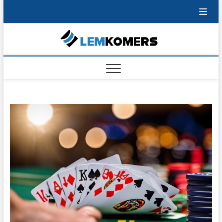
Skip
to
content
Lemko
SHARING IS
CARING