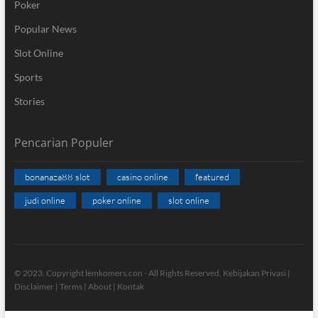
Poker
Popular News
Slot Online
Sports
Stories
Pencarian Populer
bonanaza88 slot
casino online
featured
judi online
poker online
slot online
© 2023. Copyright lemkomers.con - All Rights Reserved. Kebijakan Privasi |
Disclaimer | Terms | About | Kontak