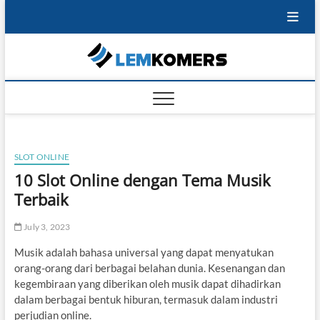
Skip
to
content
Lemko
SHARING IS
CARING
SLOT ONLINE
10 Slot Online dengan Tema Musik
Terbaik
July 3, 2023
Musik adalah bahasa universal yang dapat menyatukan
orang-orang dari berbagai belahan dunia. Kesenangan dan
kegembiraan yang diberikan oleh musik dapat dihadirkan
dalam berbagai bentuk hiburan, termasuk dalam industri
perjudian online.