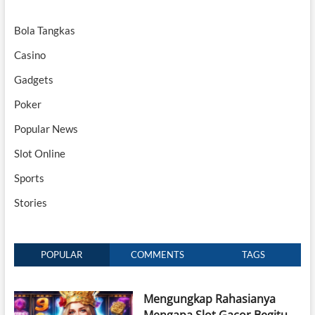
Bola Tangkas
Casino
Gadgets
Poker
Popular News
Slot Online
Sports
Stories
POPULAR
COMMENTS
TAGS
Mengungkap Rahasianya
Mengapa Slot Gacor Begitu