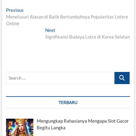
Post
Previous
Previous
post:
Menelusuri Alasan di Balik Bertumbuhnya Popularitas Lotere
navigation
Online
Next
Next
post:
Signifikansi Budaya Lotre di Korea Selatan
Search
…
TERBARU
Mengungkap Rahasianya Mengapa Slot Gacor
Begitu Langka