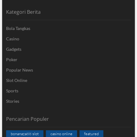
Kategori Berita
Bola Tangkas
Casino
Gadgets
Poker
Popular News
Slot Online
Sports
Stories
Pencarian Populer
bonanaza88 slot
casino online
featured