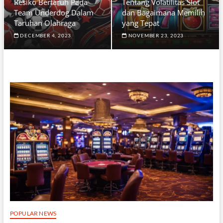
Resiko Bertaruh Pada
Tentang Volatilitas Slot
Team Underdog Dalam
dan Bagaimana Memilih
Taruhan Olahraga
yang Tepat
DECEMBER 4, 2023
NOVEMBER 23, 2023
POPULAR NEWS