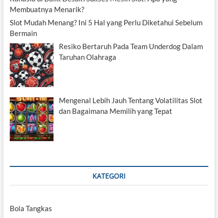
Membuatnya Menarik?
Slot Mudah Menang? Ini 5 Hal yang Perlu Diketahui Sebelum
Bermain
Resiko Bertaruh Pada Team Underdog Dalam
Taruhan Olahraga
Mengenal Lebih Jauh Tentang Volatilitas Slot
dan Bagaimana Memilih yang Tepat
KATEGORI
Bola Tangkas