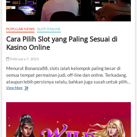
POPULAR NEWS
SLOT ONLINE
Cara Pilih Slot yang Paling Sesuai di
Kasino Online
February 7, 2023
Menurut Bonanza88, slots ialah kelompok paling besar di
semua tempat permainan judi, off-line dan online. Terkadang,
ataupun lebih persisnya selalu, bahkan juga susah untuk pilih…
Cara
View More
Pilih
Slot
yang
Paling
Sesuai
di
Kasino
Online