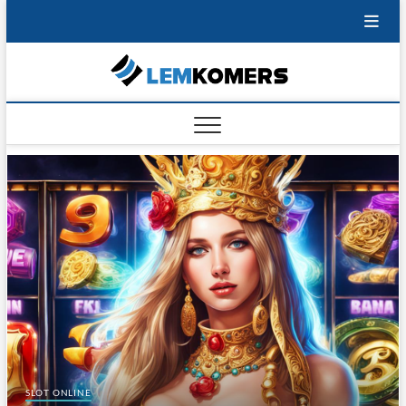
Skip
to
content
Lemko
SHARING IS
CARING
SLOT ONLINE